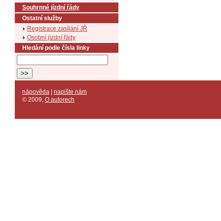
Souhrnné jízdní řády
Ostatní služby
Registrace zasílání JŘ
Osobní jízdní řády
Hledání podle čísla linky
nápověda
|
napište nám
© 2009
,
O autorech