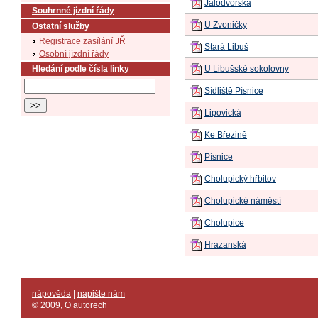
Jalodvorská
Souhrnné jízdní řády
U Zvoničky
Ostatní služby
Registrace zasílání JŘ
Stará Libuš
Osobní jízdní řády
Hledání podle čísla linky
U Libušské sokolovny
Sídliště Písnice
Lipovická
Ke Březině
Písnice
Cholupický hřbitov
Cholupické náměstí
Cholupice
Hrazanská
nápověda
|
napište nám
© 2009
,
O autorech