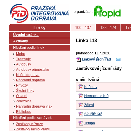
PID (Pražská integrovaná doprava)
organizátor:
Linky
100 - 137
138 - 174
175
Úvodní stránka
Linka 113
Aktuality
Hledání podle linek
platnost od 11.7.2026
Metro
Tramvaje
Linkový jízdní řád
Autobusy
Zastávkové jízdní řády
Autobusy příměstské
Noční doprava
směr Točná
Náhradní doprava
Přívozy
Kačerov
Školní linky
Ostatní
Nemocnice Krč
Železnice
Zálesí
Náhradní doprava vlak
Bibliobus
Sídliště Krč
Hledání podle zastávek
Tempo
Zastávky v Praze
Zastávky mimo Prahu