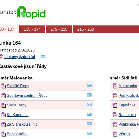
ganizátor:
00 - 137
138 - 174
175 - 215
216 - 250
Linka 164
latnost od 27.6.2026
Linkový jízdní řád
Zastávkové jízdní řády
směr Malovanka
směr Sídliště
Sídliště Řepy
Malovanka
Sportovní centrum Řepy
Pod Králov
Škola Řepy
Kajetánka
Ke Kaménce
Radimova
Za Slánskou silnicí
Poliklinika 
Bazovského
Větrník