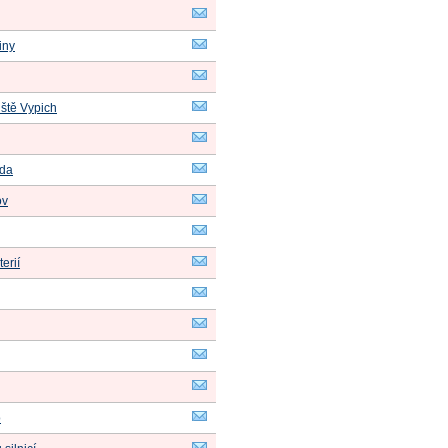
iny
iště Vypich
da
ov
erií
o