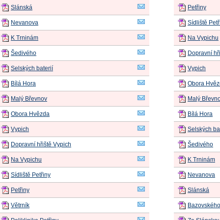
Slánská
Petřiny
Nevanova
Sídliště Petř
K Trninám
Na Vypichu
Šedivého
Dopravní hř
Selských baterií
Vypich
Bílá Hora
Obora Hvěz
Malý Břevnov
Malý Břevn
Obora Hvězda
Bílá Hora
Vypich
Selských bat
Dopravní hřiště Vypich
Šedivého
Na Vypichu
K Trninám
Sídliště Petřiny
Nevanova
Petřiny
Slánská
Větrník
Bazovskéh