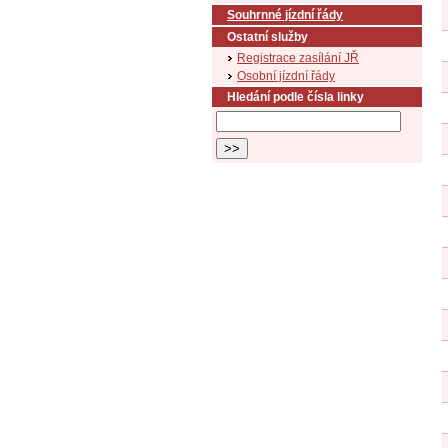
Souhrnné jízdní řády
Ostatní služby
Registrace zasílání JŘ
Osobní jízdní řády
Hledání podle čísla linky