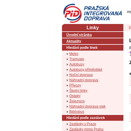
PID (Pražská integrovaná doprava)
or
Linky
1
Úvodní stránka
Aktuality
p
Hledání podle linek
Metro
Tramvaje
Autobusy
Autobusy příměstské
Noční doprava
Náhradní doprava
Přívozy
Školní linky
Ostatní
Železnice
Náhradní doprava vlak
Bibliobus
Hledání podle zastávek
Zastávky v Praze
Zastávky mimo Prahu