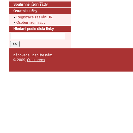
Souhrnné jízdní řády
Ostatní služby
Registrace zasílání JŘ
Osobní jízdní řády
Hledání podle čísla linky
nápověda
|
napište nám
© 2009
,
O autorech