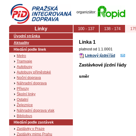
PID (Pražská integrovaná doprava)
organizátor:
Linky
100 - 137
138 - 174
175
Úvodní stránka
Linka 1
Aktuality
platnost od 1.1.0001
Hledání podle linek
Linkový jízdní řád
Metro
Tramvaje
Zastávkové jízdní řády
Autobusy
Autobusy příměstské
směr
Noční doprava
Náhradní doprava
Přívozy
Školní linky
Ostatní
Železnice
Náhradní doprava vlak
Bibliobus
Hledání podle zastávek
Zastávky v Praze
Zastávky mimo Prahu