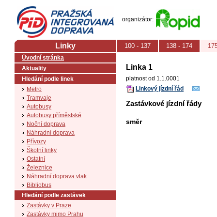
PID (Pražská integrovaná doprava)
organizátor:
Linky
100 - 137
138 - 174
175
Úvodní stránka
Linka 1
Aktuality
platnost od 1.1.0001
Hledání podle linek
Linkový jízdní řád
Metro
Tramvaje
Zastávkové jízdní řády
Autobusy
Autobusy příměstské
směr
Noční doprava
Náhradní doprava
Přívozy
Školní linky
Ostatní
Železnice
Náhradní doprava vlak
Bibliobus
Hledání podle zastávek
Zastávky v Praze
Zastávky mimo Prahu