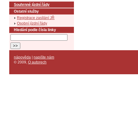
Souhrnné jízdní řády
Ostatní služby
Registrace zasílání JŘ
Osobní jízdní řády
Hledání podle čísla linky
nápověda
|
napište nám
© 2009
,
O autorech