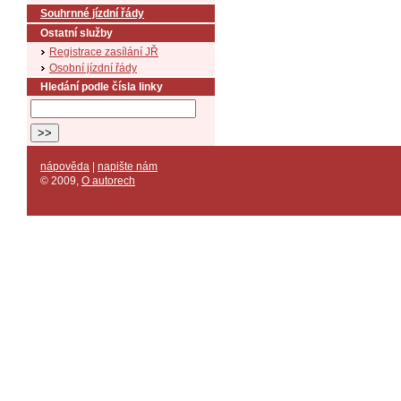
Souhrnné jízdní řády
Ostatní služby
Registrace zasílání JŘ
Osobní jízdní řády
Hledání podle čísla linky
nápověda
|
napište nám
© 2009
,
O autorech