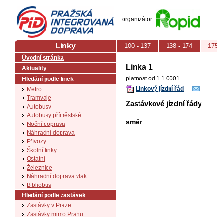
PID (Pražská integrovaná doprava)
organizátor:
Linky
100 - 137
138 - 174
175
Úvodní stránka
Linka 1
Aktuality
platnost od 1.1.0001
Hledání podle linek
Linkový jízdní řád
Metro
Tramvaje
Zastávkové jízdní řády
Autobusy
Autobusy příměstské
směr
Noční doprava
Náhradní doprava
Přívozy
Školní linky
Ostatní
Železnice
Náhradní doprava vlak
Bibliobus
Hledání podle zastávek
Zastávky v Praze
Zastávky mimo Prahu