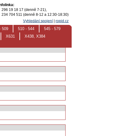
Infolinka:
296 19 18 17 (denně 7-21),
234 704 511 (denně 8-12 a 12:30-18:30)
Vyhledání spojení
|
ropid.cz
- 509
510 - 544
545 - 579
X631
X438, X384