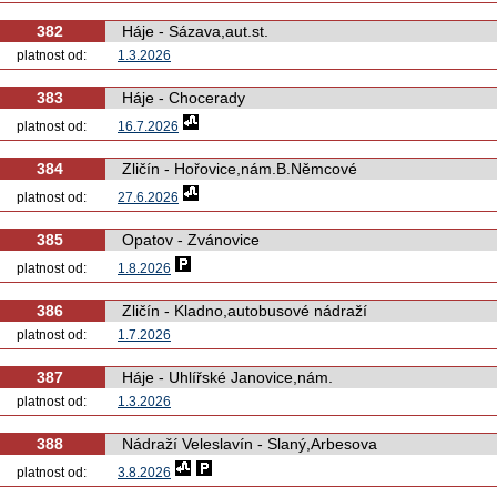
382
Háje - Sázava,aut.st.
platnost od:
1.3.2026
383
Háje - Chocerady
platnost od:
16.7.2026
384
Zličín - Hořovice,nám.B.Němcové
platnost od:
27.6.2026
385
Opatov - Zvánovice
platnost od:
1.8.2026
386
Zličín - Kladno,autobusové nádraží
platnost od:
1.7.2026
387
Háje - Uhlířské Janovice,nám.
platnost od:
1.3.2026
388
Nádraží Veleslavín - Slaný,Arbesova
platnost od:
3.8.2026