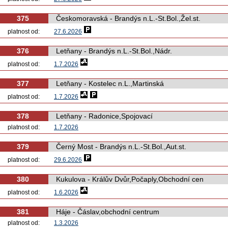
375
Českomoravská - Brandýs n.L.-St.Bol.,Žel.st.
platnost od:
27.6.2026
376
Letňany - Brandýs n.L.-St.Bol.,Nádr.
platnost od:
1.7.2026
377
Letňany - Kostelec n.L.,Martinská
platnost od:
1.7.2026
378
Letňany - Radonice,Spojovací
platnost od:
1.7.2026
379
Černý Most - Brandýs n.L.-St.Bol.,Aut.st.
platnost od:
29.6.2026
380
Kukulova - Králův Dvůr,Počaply,Obchodní cen
platnost od:
1.6.2026
381
Háje - Čáslav,obchodní centrum
platnost od:
1.3.2026