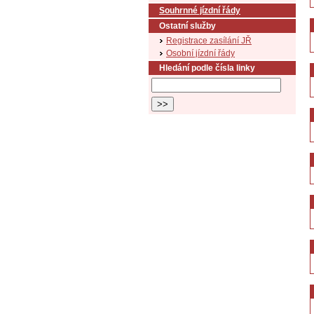
Souhrnné jízdní řády
Ostatní služby
Registrace zasílání JŘ
Osobní jízdní řády
Hledání podle čísla linky