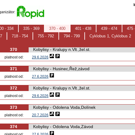
ganizátor:
00 - 334
335 - 369
370 - 400
401 - 438
439 - 474
475 
17
718 - 754
755 - 792
794 - 799
Cyklobus 1, Cyklobus 2
Autobusy příměstské
370
Kobylisy - Kralupy n.Vlt.,žel.st.
platnost od:
29.6.2026
371
Kobylisy - Husinec,Řež,závod
platnost od:
27.6.2026
372
Kobylisy - Kralupy n.Vlt.,žel.st.
platnost od:
29.6.2026
373
Kobylisy - Odolena Voda,Dolínek
platnost od:
20.7.2026
374
Kobylisy - Odolena Voda,Závod
platnost od:
27.6.2026