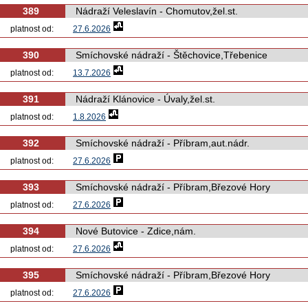
389
Nádraží Veleslavín - Chomutov,žel.st.
platnost od:
27.6.2026
390
Smíchovské nádraží - Štěchovice,Třebenice
platnost od:
13.7.2026
391
Nádraží Klánovice - Úvaly,žel.st.
platnost od:
1.8.2026
392
Smíchovské nádraží - Příbram,aut.nádr.
platnost od:
27.6.2026
393
Smíchovské nádraží - Příbram,Březové Hory
platnost od:
27.6.2026
394
Nové Butovice - Zdice,nám.
platnost od:
27.6.2026
395
Smíchovské nádraží - Příbram,Březové Hory
platnost od:
27.6.2026