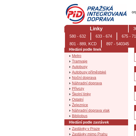
PID (Pražská integrovaná doprava)
or
Linky
3
Úvodní stránka
580 - 632
633 - 674
675 - 7
Aktuality
801 - 889, KCD
897 - 540345
Hledání podle linek
Metro
Tramvaje
Autobusy
Autobusy příměstské
Noční doprava
Náhradní doprava
Přívozy
Školní linky
Ostatní
Železnice
Náhradní doprava vlak
Bibliobus
Hledání podle zastávek
Zastávky v Praze
Zastávky mimo Prahu