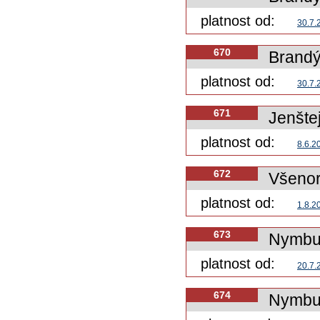
platnost od:
30.7.
670
Brandýs
platnost od:
30.7.
671
Jenšte
platnost od:
8.6.2
672
Všenor
platnost od:
1.8.2
673
Nymbur
platnost od:
20.7.
674
Nymbur