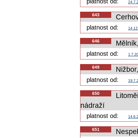
platnost od:
24.7.
643
Cerhov
platnost od:
14.12
646
Mělník,
platnost od:
1.7.2
649
Nižbor
platnost od:
19.7.
650
Litomě
nádraží
platnost od:
14.6.
651
Nespek