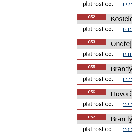
platnost od:
1.8.2
652
Kostel
platnost od:
14.12
653
Ondřej
platnost od:
18.11
655
Brandýs
platnost od:
1.8.2
656
Hovorč
platnost od:
29.6.
657
Brandý
platnost od:
20.7.