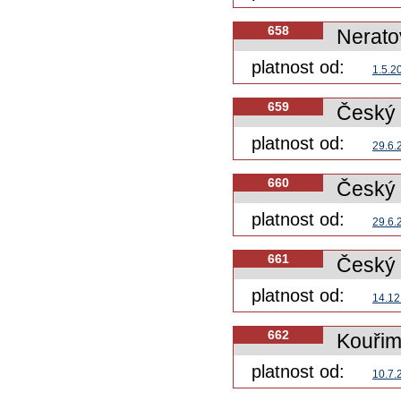
658
Nerato
platnost od:
1.5.2
659
Český B
platnost od:
29.6.
660
Český B
platnost od:
29.6.
661
Český B
platnost od:
14.12
662
Kouřim
platnost od:
10.7.