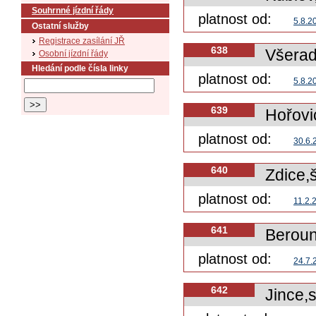
Souhrnné jízdní řády
platnost od:
5.8.2
Ostatní služby
Registrace zasílání JŘ
638
Všerad
Osobní jízdní řády
Hledání podle čísla linky
platnost od:
5.8.2
639
Hořovic
platnost od:
30.6.
640
Zdice,
platnost od:
11.2.
641
Beroun
platnost od:
24.7.
642
Jince,